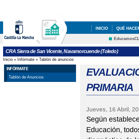
Pa
co
pri
INICIO
QUÉ HACE
EducamosC
PROGRAMA DE EDUCA
Cultura
CRA Sierra de San Vicente, Navamorcuende (Toledo)
Inicio
»
Infórmate
»
Tablón de anuncios
Se encuentra usted aquí
INFÓRMATE
EVALUACIÓ
Tablón de Anuncios
PRIMARIA
Jueves, 16 Abril, 2
Según establece
Educación, todos