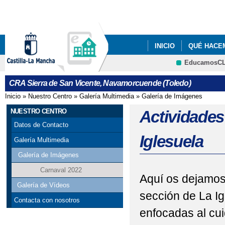
Pa
co
pri
INICIO
QUÉ HACE
EducamosC
PROGRAMA DE EDUCA
Cultura
CRA Sierra de San Vicente, Navamorcuende (Toledo)
Inicio
»
Nuestro Centro
»
Galería Multimedia
»
Galería de Imágenes
Se encuentra usted aquí
NUESTRO CENTRO
Actividades
Datos de Contacto
Iglesuela
Galería Multimedia
Galería de Imágenes
Carnaval 2022
Aquí os dejamos 
Galería de Vídeos
sección de La Ig
Contacta con nosotros
enfocadas al cu