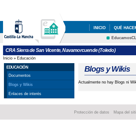
Pa
co
pri
INICIO
QUÉ HACE
EducamosC
PROGRAMA DE EDUCA
Cultura
CRA Sierra de San Vicente, Navamorcuende (Toledo)
Inicio
»
Educación
Se encuentra usted aquí
Blogs y Wikis
EDUCACIÓN
Documentos
Actualmente no hay Blogs ni Wik
Blogs y Wikis
Enlaces de interés
Protección de datos
Mapa del sit