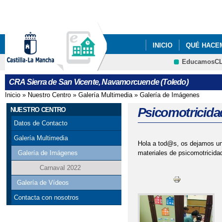
Pa
co
pri
INICIO
QUÉ HACE
EducamosC
PROGRAMA DE EDUCA
Cultura
CRA Sierra de San Vicente, Navamorcuende (Toledo)
Inicio
»
Nuestro Centro
»
Galería Multimedia
»
Galería de Imágenes
Se encuentra usted aquí
Psicomotricidad
NUESTRO CENTRO
Datos de Contacto
Galería Multimedia
Hola a tod@s, os dejamos una
materiales de psicomotricida
Galería de Imágenes
Carnaval 2022
Galería de Vídeos
Contacta con nosotros