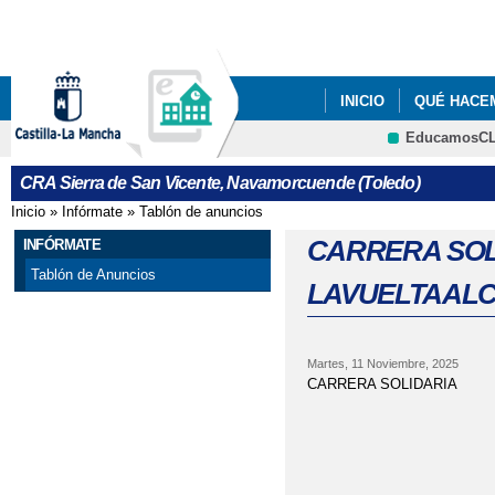
Pa
co
pri
INICIO
QUÉ HACE
EducamosC
PROGRAMA DE EDUCA
Cultura
CRA Sierra de San Vicente, Navamorcuende (Toledo)
Inicio
»
Infórmate
»
Tablón de anuncios
Se encuentra usted aquí
CARRERA SOL
INFÓRMATE
Tablón de Anuncios
LAVUELTAAL
Martes, 11 Noviembre, 2025
CARRERA SOLIDARIA