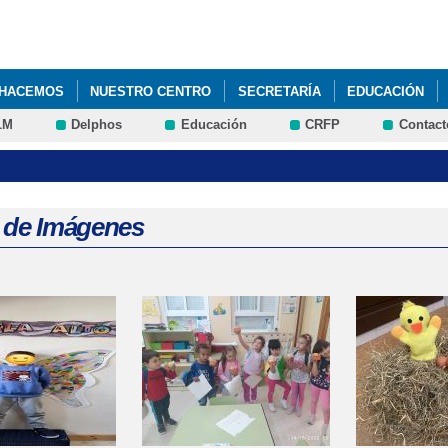
Pasar al
contenido
principal
 HACEMOS
NUESTRO CENTRO
SECRETARÍA
EDUCACIÓN
LM
Delphos
Educación
CRFP
Contact
AL CRA SIERRA DE SAN VICENTE
a de Imágenes
s