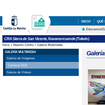
INICIO
QUÉ
EducamosC
REVISTA DIGIT
CRA Sierra de San Vicente, Navamorcuende (Toledo)
Inicio
»
Nuestro Centro
»
Galería Multimedia
Se encuentra usted aquí
Galerí
GALERÍA MULTIMEDIA
Galería de Imágenes
Carnaval 2022
Galería de Vídeos
Página